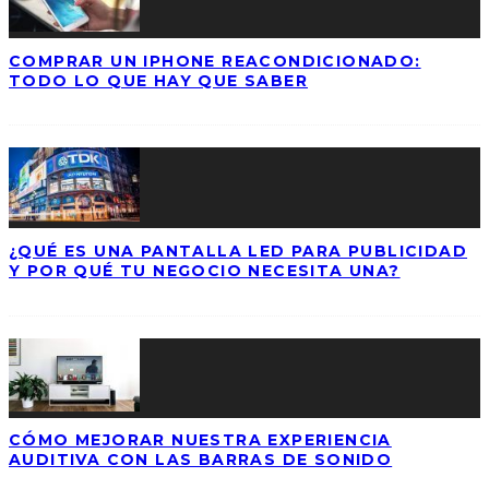
COMPRAR UN IPHONE REACONDICIONADO:
TODO LO QUE HAY QUE SABER
¿QUÉ ES UNA PANTALLA LED PARA PUBLICIDAD
Y POR QUÉ TU NEGOCIO NECESITA UNA?
CÓMO MEJORAR NUESTRA EXPERIENCIA
AUDITIVA CON LAS BARRAS DE SONIDO