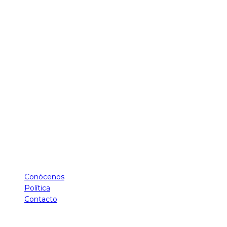
Conócenos
Política
Contacto
Hello Tecnología - Derechos Reservados