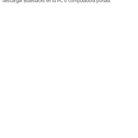
descargar Bluestacks en tu PC o computadora portátil.