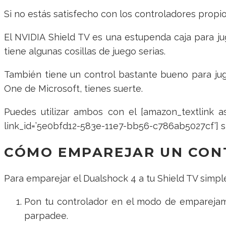
Si no estás satisfecho con los controladores prop
El NVIDIA Shield TV es una estupenda caja para ju
tiene algunas cosillas de juego serias.
También tiene un control bastante bueno para jug
One de Microsoft, tienes suerte.
Puedes utilizar ambos con el [amazon_textlink as
link_id=’5e0bfd12-583e-11e7-bb56-c786ab5027cf’] si
CÓMO EMPAREJAR UN CONT
Para emparejar el Dualshock 4 a tu Shield TV simp
Pon tu controlador en el modo de emparejami
parpadee.